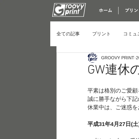
ホーム
プリン
全ての記事
プリント
コミュ
GROOVY PRINT
2
GW連休
平素は格別のご愛顧
誠に勝手ながら下記
休業中は、ご迷惑を
平成31年4月27日(土