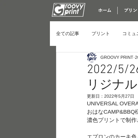
ホーム
プリン
全ての記事
プリント
コミュ
GROOVY PRINT
2
2022/
リジナル
更新日：
2022年5月27日
UNIVERSAL OVER
おはなCAMP&BB
濃色プリントで制作
エプロンのカーキ色