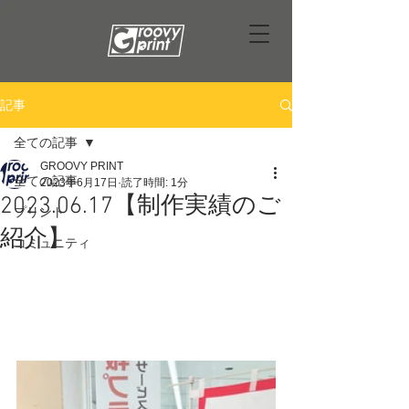
記事
全ての記事
GROOVY PRINT
全ての記事
2023年6月17日
読了時間: 1分
2023.06.17【制作実績のご
プリント
紹介】
コミュニティ