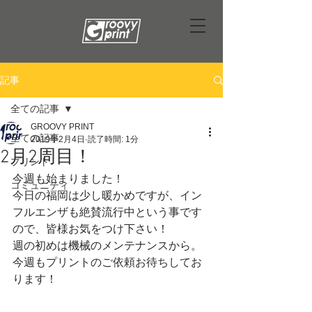
記事
全ての記事
GROOVY PRINT
全ての記事
2019年2月4日
読了時間: 1分
2月2周目！
プリント
今週も始まりました！
コミュニティ
今日の福岡は少し暖かめですが、イン
フルエンザも絶賛流行中という事です
ので、皆様お気をつけ下さい！
週の初めは機械のメンテナンスから。
今週もプリントのご依頼お待ちしてお
ります！